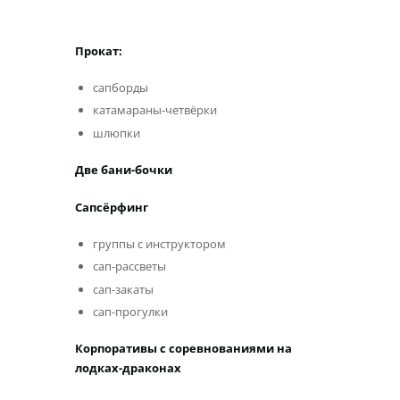
Прокат:
сапборды
катамараны-четвёрки
шлюпки
Две бани-бочки
Сапсёрфинг
группы с инструктором
сап-рассветы
сап-закаты
сап-прогулки
Корпоративы с соревнованиями на
лодках-драконах